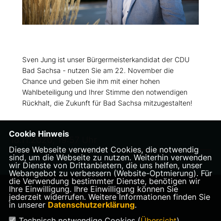
Sven Jung ist unser Bürgermeisterkandidat der CDU
Bad Sachsa - nutzen Sie am 22. November die
Chance und geben Sie ihm mit einer hohen
Wahlbeteiligung und Ihrer Stimme den notwendigen
Rückhalt, die Zukunft für Bad Sachsa mitzugestalten!
Cookie Hinweis
18.11.2020, 19:57 Uhr
Diese Webseite verwendet Cookies, die notwendig
sind, um die Webseite zu nutzen. Weiterhin verwenden
wir Dienste von Drittanbietern, die uns helfen, unser
Webangebot zu verbessern (Website-Optmierung). Für
die Verwendung bestimmter Dienste, benötigen wir
Ihre Einwilligung. Ihre Einwilligung können Sie
Homepage des CDU Stadtverbandes Bad Sachsa
jederzeit widerrufen. Weitere Informationen finden Sie
in unserer
Datenschutzerklärung
.
Technisch notwendige Cookies (
Übersicht
)