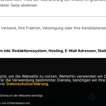
inkten Seite ablehnen.
 Verband, Ihre Fraktion, Vereinigung oder Ihre Kandidatens
 inkl. Redaktionssystem, Hosting, E-Mail Adressen, Stat
nen gerne Ihre Fragen: 0251.149898-10.
nd, um die Webseite zu nutzen. Weiterhin verwenden wir Die
 die Verwendung bestimmter Dienste, benötigen wir Ihre Ein
erer
Datenschutzerklärung
.
Gebrauch der Webseite benötigt.
CDU in Niedersachsen
von Drittanbietern ein.