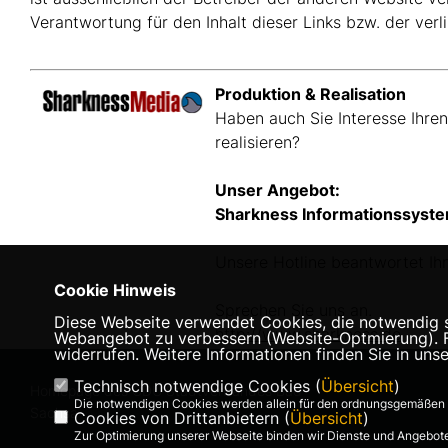
Verantwortung für den Inhalt dieser Links bzw. der verl
Produktion & Realisation
Haben auch Sie Interesse Ihren
realisieren?
Unser Angebot:
Sharkness Informationssystem
Unsere Hotline beantwortet Ih
Cookie Hinweis
Sprechen Sie uns an.
Diese Webseite verwendet Cookies, die notwendig si
http://www.sharkness.de
Webangebot zu verbessern (Website-Optmierung). Für
widerrufen. Weitere Informationen finden Sie in uns
Technisch notwendige Cookies (
Übersicht
)
Homepage des CDU Stadtverbandes Bad
Die notwendigen Cookies werden allein für den ordnungsgemäßen 
Sachsa
Cookies von Drittanbietern (
Übersicht
)
Zur Optimierung unserer Webseite binden wir Dienste und Angebote 